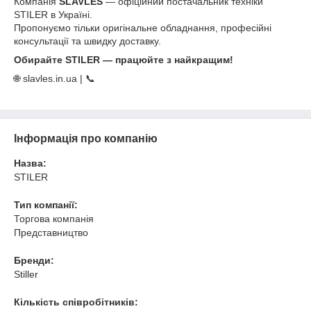
Компанія
SLAVLES
— офіційний постачальник техніки
STILER в Україні.
Пропонуємо тільки оригінальне обладнання, професійні
консультації та швидку доставку.
Обирайте STILER — працюйте з найкращим!
🌐 slavles.in.ua | 📞
Інформація про компанію
Назва:
STILER
Тип компанії:
Торгова компанія
Представництво
Бренди:
Stiller
Кількість співробітників: