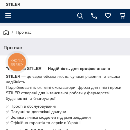
STILER
Про нас
Про нас
КНОПКА
ЗВ'ЯЗКУ
🔧 Техніка STILER — Надійність для професіоналів
STILER
— це європейська якість, сучасні рішення та висока
надійність.
Подрібнювачі гілок, міні-екскаватори, фрези для пнів і преси
STILER створені для інтенсивної роботи у фермерстві,
будівництві та благоустрої.
✅ Прості в обслуговуванні
✅ Потужні та довговічні двигуни
✅ Велика лінійка моделей під різні завдання
✅ Офіційна гарантія та сервіс в Україні