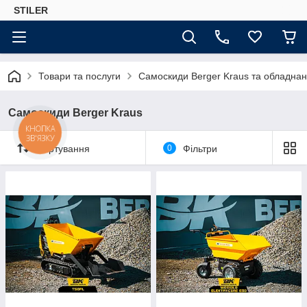
STILER
Товари та послуги
Самоскиди Berger Kraus та обладнан
Самоскиди Berger Kraus
КНОПКА
ЗВ'ЯЗКУ
Сортування
0
Фільтри