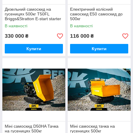
Дизельний самоскид на
Електричний колісний
гусеницях 500кг T50FL
самоскид Е50 самоскид до
Briggs&Stratton E-start starter
500кг
В наявності
В наявності
330 000
116 000
₴
₴
Купити
Купити
Міні самоскид D50HA Тачка
Міні самоскид тачка на
на гусеницях 500кг
гусеницях 500кг