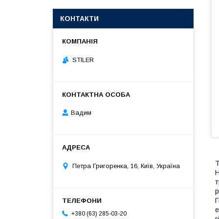
КОНТАКТИ
STILER
Вадим
Т
Петра Григоренка, 16, Київ, Україна
Н
т
р
Г
е
+380 (63) 285-03-20
г