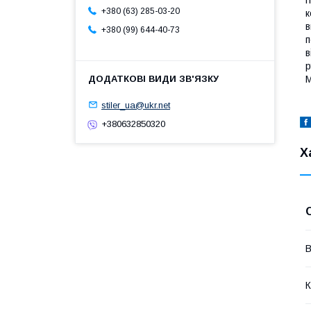
+380 (63) 285-03-20
к
в
+380 (99) 644-40-73
п
в
р
М
stiler_ua@ukr.net
+380632850320
Х
В
К