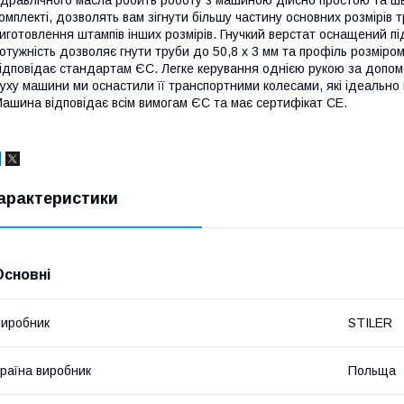
омплекті, дозволять вам зігнути більшу частину основних розмірі
иготовлення штампів інших розмірів. Гнучкий верстат оснащений п
отужність дозволяє гнути труби до 50,8 х 3 мм та профіль розміром
ідповідає стандартам ЄС. Легке керування однією рукою за допо
уху машини ми оснастили її транспортними колесами, які ідеально 
ашина відповідає всім вимогам ЄС та має сертифікат CE.
арактеристики
Основні
иробник
STILER
раїна виробник
Польща