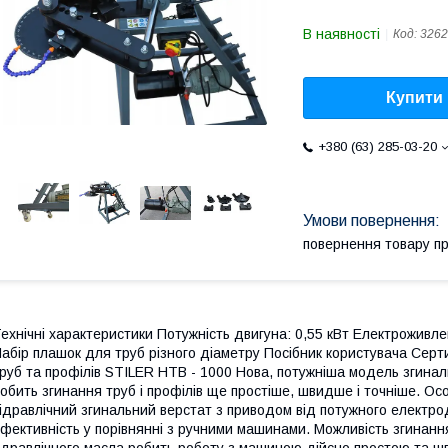
В наявності
Код:
3262
Купити
+380 (63) 285-03-20
повернення товару п
ехнічні характеристики Потужність двигуна: 0,55 кВт Електроживлен
абір плашок для труб різного діаметру Посібник користувача Серт
руб та профілів STILER HTB - 1000 Нова, потужніша модель згина
обить згинання труб і профілів ще простіше, швидше і точніше. О
ідравлічний згинальний верстат з приводом від потужного електро
фективність у порівнянні з ручними машинами. Можливість згинання
ідравлічного масла робить роботу з машиною дійсно простою та шви