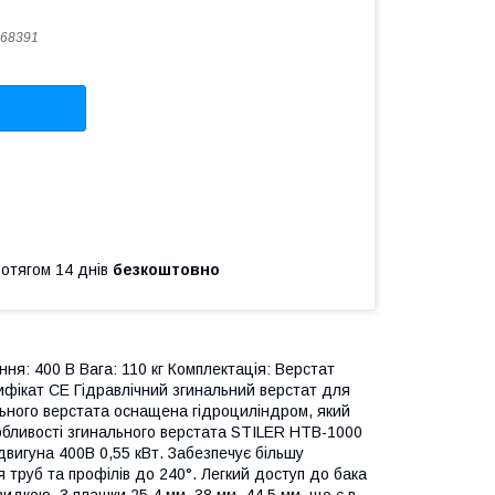
68391
ротягом 14 днів
безкоштовно
ня: 400 В Вага: 110 кг Комплектація: Верстат
ифікат CE Гідравлічний згинальний верстат для
льного верстата оснащена гідроциліндром, який
собливості згинального верстата STILER HTB-1000
двигуна 400В 0,55 кВт. Забезпечує більшу
 труб та профілів до 240°. Легкий доступ до бака
дкою. 3 плашки 25,4 мм, 38 мм, 44,5 мм, що є в