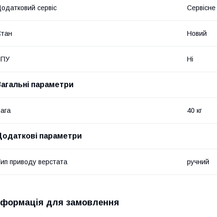
одатковий сервіс
Сервісне
Стан
Новий
ЧПУ
Ні
Загальні параметри
ага
40 кг
Додаткові параметри
ип приводу верстата
ручний
нформація для замовлення