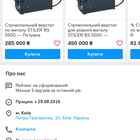
Стрічкопильний верстат
Стрічкопильний верстат
🔧 С
по металу STILER BS
для різання металу
по м
550G — Потужна
STILER BS 550G —
R
стрічкова пила для
Промисловий
285 000
450 000
81 
₴
₴
професійного різання
стрічкопильний верстат по
металу
металу
Купити
Купити
Про нас
Рейтинг не сформований
Менше 5 відгуків за останній рік
Працює з 29.08.2016
м. Київ
Петра Григоренка, 16, Київ, Україна
Контакти