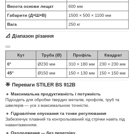
Висота основи лещат
600 мм
Габарити (Д×Ш×В)
1500 × 500 × 1100 мм
Вага
250 кг
📐
Діапазон різання
Кут
Труба (Ø)
Профіль
Квадрат
0°
Ø230 мм
310 × 180 мм
230 × 230 мм
45°
Ø150 мм
150 × 130 мм
150 × 150 мм
🌟
Переваги STILER BS 912B
🔸
Максимальна продуктивність і потужність
Підходить для обробки твердих металів, профілів, труб та
швелерів — усе з максимальною точністю.
🔸
Гідравлічне опускання та тонке регулювання
Забезпечує плавний та контрольований хід стрічки навіть під
навантаженням.
🔸
Охолодження — без перегріву