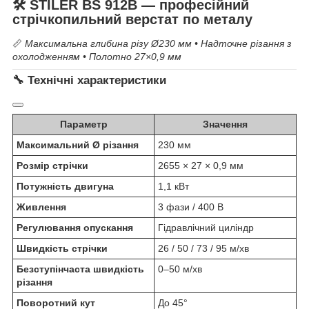
🛠
STILER BS 912B
— професійний
стрічкопильний верстат по металу
📏
Максимальна глибина різу Ø230 мм • Надточне різання з
охолодженням • Полотно 27×0,9 мм
🔧
Технічні характеристики
Параметр
Значення
Максимальний Ø різання
230 мм
Розмір стрічки
2655 × 27 × 0,9 мм
Потужність двигуна
1,1 кВт
Живлення
3 фази / 400 В
Регулювання опускання
Гідравлічний циліндр
Швидкість стрічки
26 / 50 / 73 / 95 м/хв
Безступінчаста швидкість
0–50 м/хв
різання
Поворотний кут
До 45°