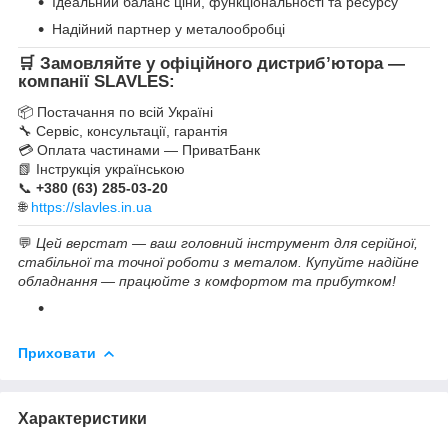
Ідеальний баланс ціни, функціональності та ресурсу
Надійний партнер у металообробці
🛒
Замовляйте у офіційного дистриб’ютора —
компанії SLAVLES
:
📦 Постачання по всій Україні
🔧 Сервіс, консультації, гарантія
💳 Оплата частинами — ПриватБанк
📗 Інструкція українською
📞
+380 (63) 285-03-20
🌐
https://slavles.in.ua
💬
Цей верстат — ваш головний інструмент для серійної,
стабільної та точної роботи з металом. Купуйте надійне
обладнання — працюйте з комфортом та прибутком!
Приховати
Характеристики