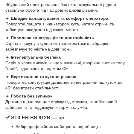
Вбудований електронасос і бак охолоджувальної рідини —
стабільна робота під час довгих циклів різання.
🔸
Швидке налаштування та комфорт оператора
Поворотні лещата з індикатором кута, натягу стрічки та
таблицею швидкості під кожен метал.
🔸
Посилена конструкція та довговічність
Стріла з чавуну з кулястим графітом гасить вібрацію і
забезпечує точність на довгі роки.
🔸
Інтелектуальна безпека
Серія мікровимикачів, кінцеві вимикачі, аварійна кнопка типу
"гриб", відповідність нормам CE.
🔸
Вертикальне та кутове різання
Поворотна конструкція дозволяє точне різання під кутом до
45° без втрати стабільності.
🔸
Робота без зупинок
Дротяна щітка очищає стрічку від стружки, запобігаючи її
забиванню та подовжуючи термін служби.
✅
STILER BS 912B — це:
Вибір професійних майстрів та виробництв