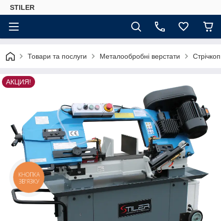
STILER
Товари та послуги
Металообробні верстати
Стрічкоп
АКЦИЯ!
КНОПКА
ЗВ'ЯЗКУ