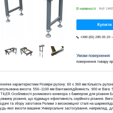
В наявності
Код:
1460
Купити
+380 (63) 285-03-20
повернення товару п
ехнічні характеристики Розміри рулону: 60 x 360 мм Кількість руло
егульована висота: 550–1100 мм Вантажопідйомність: 900 кг Вага: 5
TILER Особливості роликового конвеєра з бампером для різання Б
овжину різання, що підвищує ефективність серійного різання. Виго
одачі та збору заготовок Ролики з високоміцної сталі на шарикоп
удь-якої висоти машини Універсальне застосування, наприклад, дл