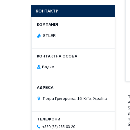
КОНТАКТИ
STILER
Вадим
Т
Петра Григоренка, 16, Київ, Україна
Р
S
д
п
б
+380 (63) 285-03-20