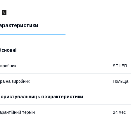
арактеристики
Основні
иробник
STILER
раїна виробник
Польща
Користувальницькі характеристики
арантійний термін
24 мес