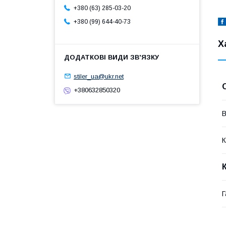
+380 (63) 285-03-20
+380 (99) 644-40-73
Х
stiler_ua@ukr.net
+380632850320
В
К
Г