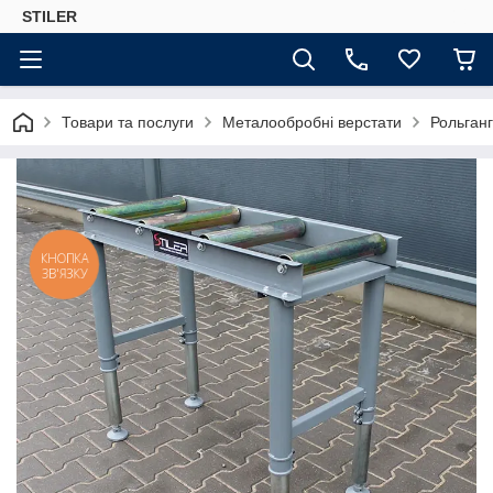
STILER
Товари та послуги
Металообробні верстати
Рольганг
КНОПКА
ЗВ'ЯЗКУ