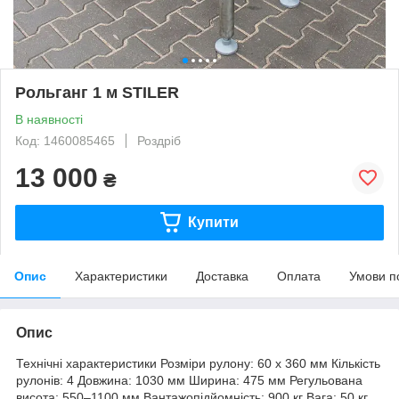
Рольганг 1 м STILER
В наявності
Код: 1460085465
Роздріб
13 000
₴
Купити
Опис
Характеристики
Доставка
Оплата
Умови п
Опис
Технічні характеристики Розміри рулону: 60 x 360 мм Кількість
рулонів: 4 Довжина: 1030 мм Ширина: 475 мм Регульована
висота: 550–1100 мм Вантажопідйомність: 900 кг Вага: 50 кг.