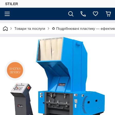
STILER
Товари та послуги
♻️ Подрібнювачі пластику — ефектив
КНОПКА
ЗВ'ЯЗКУ