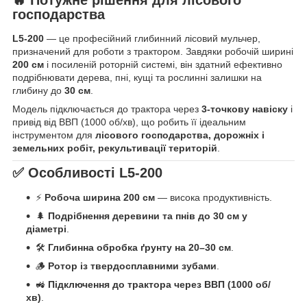
господарства
L5-200
— це професійний глибинний лісовий мульчер,
призначений для роботи з трактором. Завдяки робочій ширині
200 см
і посиленій роторній системі, він здатний ефективно
подрібнювати дерева, пні, кущі та рослинні залишки на
глибину до
30 см
.
Модель підключається до трактора через
3-точкову навіску
і
привід від ВВП (1000 об/хв), що робить її ідеальним
інструментом для
лісового господарства, дорожніх і
земельних робіт, рекультивації територій
.
✅ Особливості L5-200
⚡
Робоча ширина 200 см
— висока продуктивність.
🌲
Подрібнення деревини та пнів до 30 см у
діаметрі
.
🛠️
Глибинна обробка ґрунту на 20–30 см
.
🪵
Ротор із твердосплавними зубами
.
🚜
Підключення до трактора через ВВП (1000 об/
хв)
.