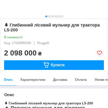
🌲 Глибинний лісовий мульчер для трактора
L5-200
В наявності
Код: 1704990340
Роздріб
2 098 000
₴
Купити
Опис
Характеристики
Доставка
Оплата
Умови п
Опис
🌲 Глибинний лісовий мульчер для трактора L5-200
🔥 Потужне рішення для лісового