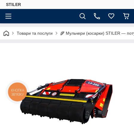
STILER
Товари та послуги
🌾 Мульчери (косарки) STILER — поту
КНОПКА
ЗВ'ЯЗКУ