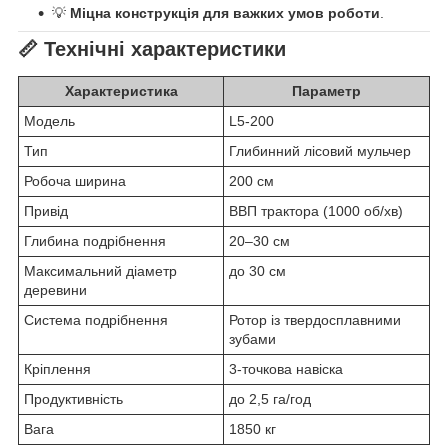
💡
Міцна конструкція для важких умов роботи
.
📏 Технічні характеристики
Характеристика
Параметр
Модель
L5-200
Тип
Глибинний лісовий мульчер
Робоча ширина
200 см
Привід
ВВП трактора (1000 об/хв)
Глибина подрібнення
20–30 см
Максимальний діаметр
до 30 см
деревини
Система подрібнення
Ротор із твердосплавними
зубами
Кріплення
3-точкова навіска
Продуктивність
до 2,5 га/год
Вага
1850 кг