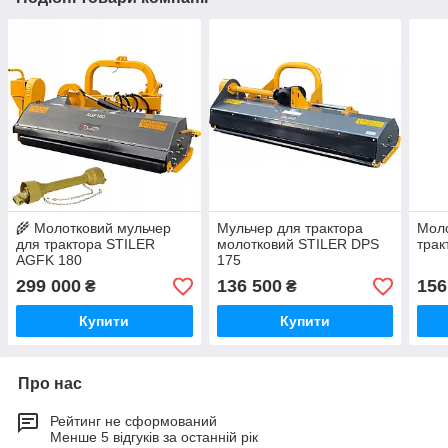
🌾 Молотковий мульчер
Мульчер для трактора
Моло
для трактора STILER
молотковий STILER DPS
трак
AGFK 180
175
299 000
136 500
156
₴
₴
Купити
Купити
Про нас
Рейтинг не сформований
Менше 5 відгуків за останній рік