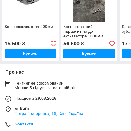
Ковш екскаватора 200мм
Ковш кюветний
Ковш
гідравлічний до
зуба
екскаватора 1000мм
15 500
56 600
17 
₴
₴
Купити
Купити
Про нас
Рейтинг не сформований
Менше 5 відгуків за останній рік
Працює з 29.08.2016
м. Київ
Петра Григоренка, 16, Київ, Україна
Контакти