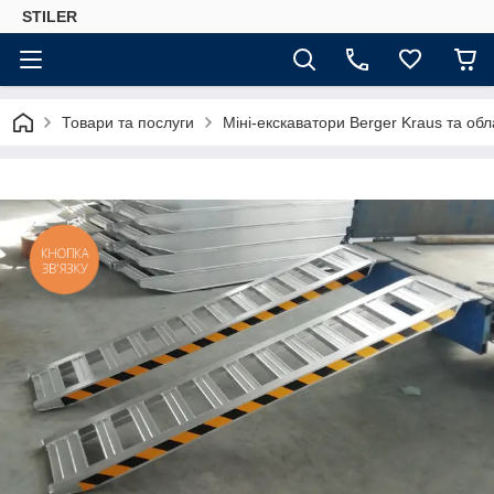
STILER
Товари та послуги
Міні-екскаватори Berger Kraus та об
КНОПКА
ЗВ'ЯЗКУ