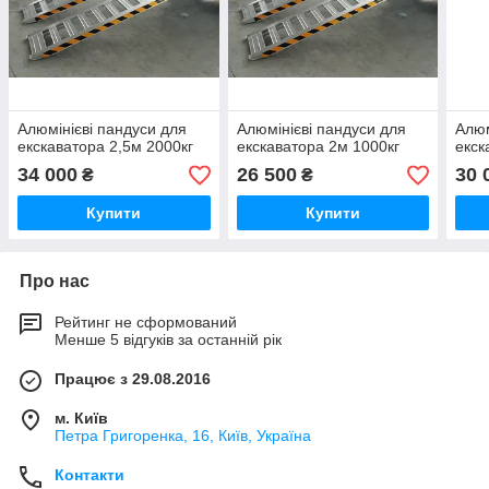
Алюмінієві пандуси для
Алюмінієві пандуси для
Алюм
екскаватора 2,5м 2000кг
екскаватора 2м 1000кг
екск
34 000
26 500
30 
₴
₴
Купити
Купити
Про нас
Рейтинг не сформований
Менше 5 відгуків за останній рік
Працює з 29.08.2016
м. Київ
Петра Григоренка, 16, Київ, Україна
Контакти