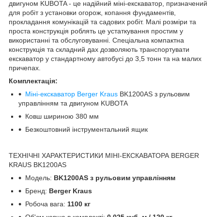
двигуном KUBOTA - це надійний міні-екскаватор, призначений
для робіт з установки огорож, копання фундаментів,
прокладання комунікацій та садових робіт. Малі розміри та
проста конструкція роблять це устаткування простим у
використанні та обслуговуванні. Спеціальна компактна
конструкція та складний дах дозволяють транспортувати
екскаватор у стандартному автобусі до 3,5 тонн та на малих
причепах.
Комплектація:
Міні-екскаватор Berger Kraus
BK1200AS з рульовим
управлінням та двигуном KUBOTA
Ковш шириною 380 мм
Безкоштовний інструментальний ящик
ТЕХНІЧНІ ХАРАКТЕРИСТИКИ МІНІ-ЕКСКАВАТОРА BERGER
KRAUS BK1200AS
Модель:
BK1200AS з рульовим управлінням
Бренд:
Berger Kraus
Робоча вага:
1100 кг
Об'єм ковша в комплекті:
0,025 куб. м / 120 кг