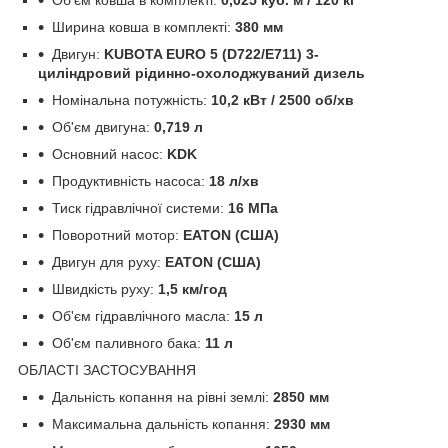
Ширина ковша в комплекті:
380 мм
Двигун:
KUBOTA EURO 5 (D722/E711) 3-
циліндровий рідинно-охолоджуваний дизель
Номінальна потужність:
10,2 кВт / 2500 об/хв
Об'єм двигуна:
0,719 л
Основний насос:
KDK
Продуктивність насоса:
18 л/хв
Тиск гідравлічної системи:
16 МПа
Поворотний мотор:
EATON (США)
Двигун для руху:
EATON (США)
Швидкість руху:
1,5 км/год
Об'єм гідравлічного масла:
15 л
Об'єм паливного бака:
11 л
ОБЛАСТІ ЗАСТОСУВАННЯ
Дальність копання на рівні землі:
2850 мм
Максимальна дальність копання:
2930 мм