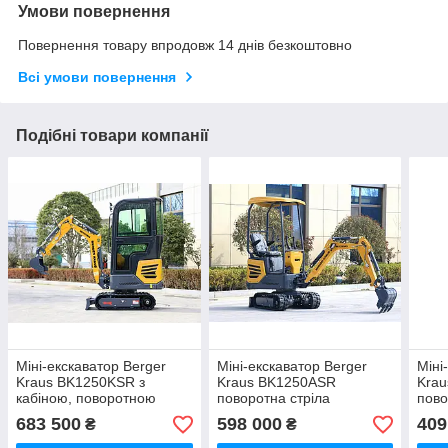
Умови повернення
Повернення товару впродовж 14 днів безкоштовно
Всі умови повернення
Подібні товари компанії
Міні-екскаватор Berger
Міні-екскаватор Berger
Міні
Kraus BK1250KSR з
Kraus BK1250ASR
Kra
кабіною, поворотною
поворотна стріла
пово
стрілою, регульованою
регульована гусениця з
регу
683 500
598 000
409
₴
₴
гусеницею з ковшем 380
ковшем 380мм
ков
мм.