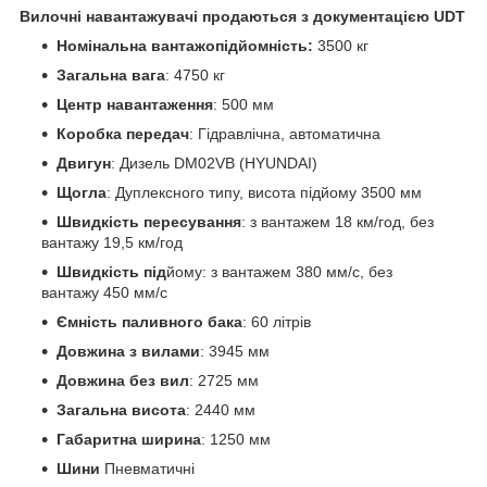
Вилочні навантажувачі продаються з документацією UDT
Номінальна вантажопідйомність:
3500 кг
Загальна вага
: 4750 кг
Центр навантаження
: 500 мм
Коробка передач
: Гідравлічна, автоматична
Двигун
: Дизель DM02VB (HYUNDAI)
Щогла
: Дуплексного типу, висота підйому 3500 мм
Швидкість пересування
: з вантажем 18 км/год, без
вантажу 19,5 км/год
Швидкість під
йому: з вантажем 380 мм/с, без
вантажу 450 мм/с
Ємність паливного бака
: 60 літрів
Довжина з вилами
: 3945 мм
Довжина без вил
: 2725 мм
Загальна висота
: 2440 мм
Габаритна ширина
: 1250 мм
Шини
Пневматичні