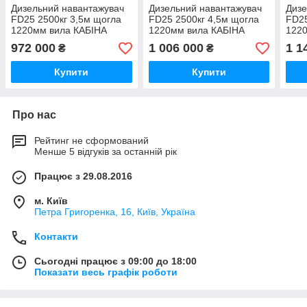
Дизельний навантажувач
Дизельний навантажувач
Дизе
FD25 2500кг 3,5м щогла
FD25 2500кг 4,5м щогла
FD25
1220мм вила КАБІНА
1220мм вила КАБІНА
122
972 000
1 006 000
1 1
₴
₴
Купити
Купити
Про нас
Рейтинг не сформований
Менше 5 відгуків за останній рік
Працює з 29.08.2016
м. Київ
Петра Григоренка, 16, Київ, Україна
Контакти
Сьогодні працює з 09:00 до 18:00
Показати весь графік роботи