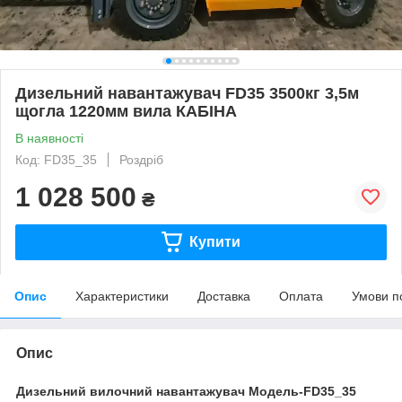
Дизельний навантажувач FD35 3500кг 3,5м
щогла 1220мм вила КАБІНА
В наявності
Код: FD35_35
Роздріб
1 028 500
₴
Купити
Опис
Характеристики
Доставка
Оплата
Умови п
Опис
Дизельний вилочний навантажувач Модель-FD35_35