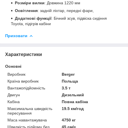
Розміри вилки
: Довжина 1220 мм
Освітлення
: задній ліхтар, передні фари,
Додаткові функції
: Бічний зсув, підвіска сидіння
Toyota, підігрів кабіни
Приховати
Характеристики
Основні
Виробник
Berger
Країна виробник
Польща
Вантажопідйомність
3.5 т
Двигун
Дизельний
Кабіна
Повна кабіна
Максимальна швидкість
19.5 км/год
пересування
Маса навантажувача
4750 кг
Швидкість підйому без
45 см/с