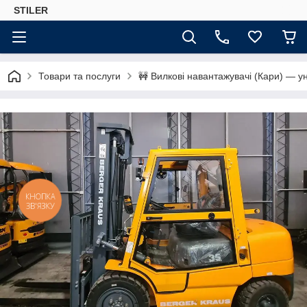
STILER
Товари та послуги
🚧 Вилкові навантажувачі (Кари) — ун
КНОПКА
ЗВ'ЯЗКУ