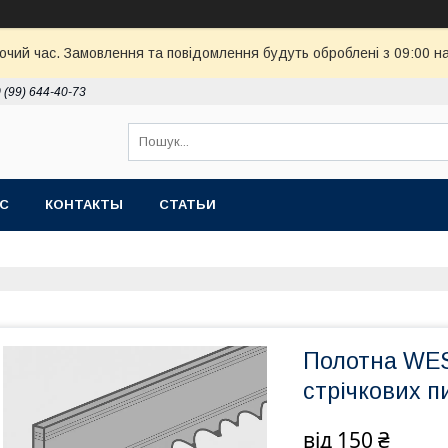
бочий час. Замовлення та повідомлення будуть оброблені з 09:00 н
 (99) 644-40-73
АС
КОНТАКТЫ
СТАТЬИ
Полотна WES
стрічкових п
від
150 ₴