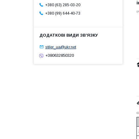
і
+380 (63) 285-03-20
+380 (99) 644-40-73
stiler_ua@ukr.net
+380632850320