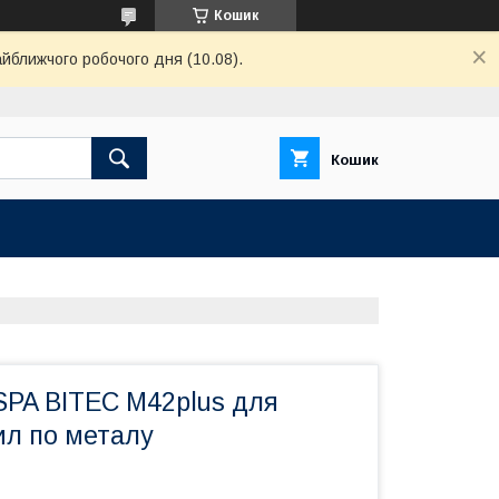
Кошик
айближчого робочого дня (10.08).
Кошик
PA BITEC M42plus для
ил по металу