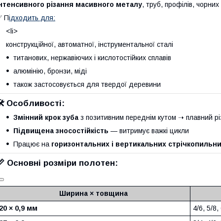
нтенсивного різання масивного металу
, труб, профілів, чорних
✅ П
ідходить для:
<li>
конструкційної, автоматної, інструментальної сталі
титанових, нержавіючих і кислотостійких сплавів
алюмінію, бронзи, міді
також застосовується для твердої деревини
🛠 Особливості:
Змінний крок зуба
з позитивним переднім кутом ➝ плавний різ
Підвищена зносостійкість
— витримує важкі цикли
Працює на
горизонтальних і вертикальних стрічкопильни
📏 Основні розміри полотен:
Ширина × товщина
20 × 0,9 мм
4/6, 5/8,