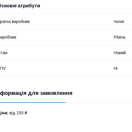
Основні атрибути
раїна виробник
Чехія
иробник
Pilana
Стан
Новий
ЧПУ
Ні
нформація для замовлення
іна:
від 150 ₴