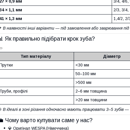
27 × 0,9 мм
3/4, 4/6,
34 × 1,1 мм
2/3, 3/4,
41 × 1,3 мм
1,4/2, 2/
📌
В наявності інші варіанти — під замовлення або зварювання пі
📊 Як правильно підібрати крок зуба?
Тип матеріалу
Діаметр
Прутки
<30 мм
50–100 мм
>500 мм
Труби, профілі
2–6 мм товщина
>20 мм товщини
🎯
В ідеалі в зоні різання одночасно мають працювати 3–5 зубів — 
💼 Чому варто купувати саме у нас?
💎 Оригінал WESPA (Німеччина)