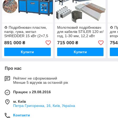
♻️ Подрібнювач пластик,
Молотковий подрібнювач
♻️ П
папір, гума, метал
для кабелів STILER 120 кг/
для 
SHREDDER 15 кВт (2×7,5
год, 1-30 мм, 12,2 кВт
втор
кВт)
Поту
891 000
715 000
754
₴
₴
1200
Купити
Купити
Про нас
Рейтинг не сформований
Менше 5 відгуків за останній рік
Працює з 29.08.2016
м. Київ
Петра Григоренка, 16, Київ, Україна
Контакти