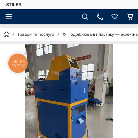
STILER
Товари та послуги
♻️ Подрібнювачі пластику — ефектив
КНОПКА
ЗВ'ЯЗКУ