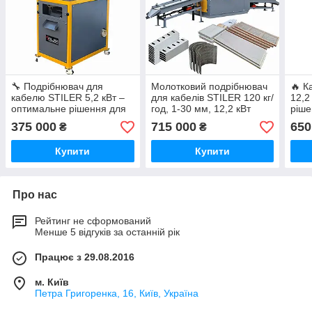
🔧 Подрібнювач для
Молотковий подрібнювач
🔥 К
кабелю STILER 5,2 кВт –
для кабелів STILER 120 кг/
12,2
оптимальне рішення для
год, 1-30 мм, 12,2 кВт
ріше
ефективної утилізації
відо
375 000
715 000
650
₴
₴
алю
Купити
Купити
Про нас
Рейтинг не сформований
Менше 5 відгуків за останній рік
Працює з 29.08.2016
м. Київ
Петра Григоренка, 16, Київ, Україна