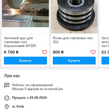
Заточний круг для
Ролик для стрічкових пил
Зато
стрічкових пил
201
зато
боразоновий INTER-
пил 
DIAMENT® 203х32 10/30
6 700
800
21 
₴
₴
Купити
Купити
Про нас
Рейтинг не сформований
Менше 5 відгуків за останній рік
Працює з 29.08.2016
м. Київ