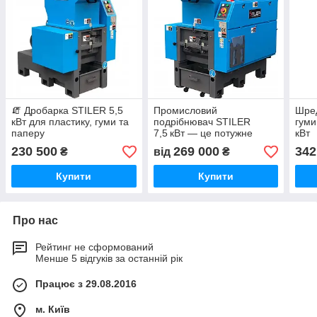
🧯 Дробарка STILER 5,5
Промисловий
Шред
кВт для пластику, гуми та
подрібнювач STILER
гуми
паперу
7,5 кВт — це потужне
кВт
рішення для переробки
230 500
269 000
342
₴
від
₴
пластику, гуми, вторинної
сировини, плівки
Купити
Купити
Про нас
Рейтинг не сформований
Менше 5 відгуків за останній рік
Працює з 29.08.2016
м. Київ