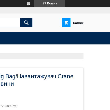
Кошик
Кошик
ig Bag/Навантажувач Crane
евини
:
1705808799