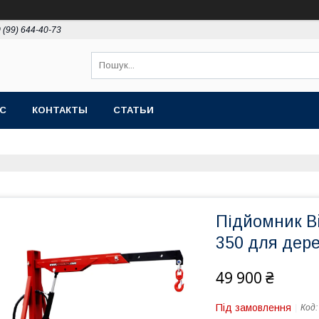
 (99) 644-40-73
АС
КОНТАКТЫ
СТАТЬИ
Підйомник B
350 для дер
49 900 ₴
Під замовлення
Код