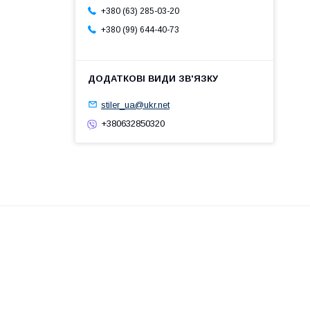
+380 (63) 285-03-20
+380 (99) 644-40-73
stiler_ua@ukr.net
+380632850320