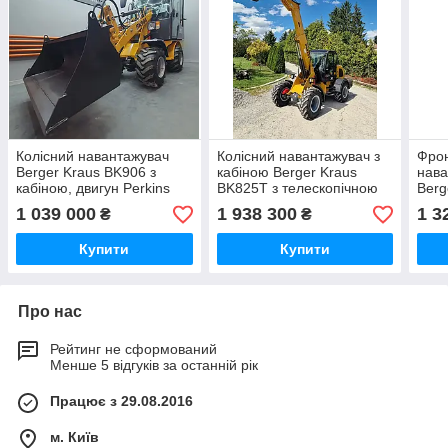
Колісний навантажувач
Колісний навантажувач з
Фро
Berger Kraus BK906 з
кабіною Berger Kraus
нава
кабіною, двигун Perkins
BK825T з телескопічною
Berg
Euro 5
кабіною до 2500 кг, двигун
двиг
1 039 000
1 938 300
1 3
₴
₴
YUNNEI Євро 5
Купити
Купити
Про нас
Рейтинг не сформований
Менше 5 відгуків за останній рік
Працює з 29.08.2016
м. Київ