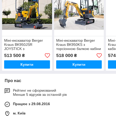
Міні-екскаватор Berger
Міні-екскаватор Berger
Міні
Kraus BK950JSR
Kraus BK950KS з
Krau
JOYSTICK з
торсіонною балкою кабіни
кабі
регульованими
та ковшем 380 мм
регу
513 500
518 000
574
₴
₴
гусеницями на торсіонній
ков
рамі та ковшем 380 мм
Купити
Купити
Про нас
Рейтинг не сформований
Менше 5 відгуків за останній рік
Працює з 29.08.2016
м. Київ