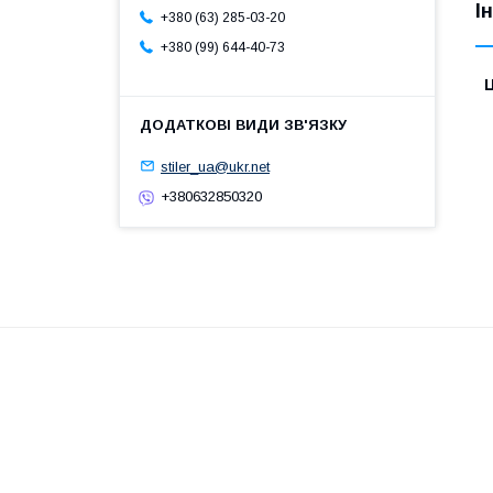
І
+380 (63) 285-03-20
+380 (99) 644-40-73
Ц
stiler_ua@ukr.net
+380632850320