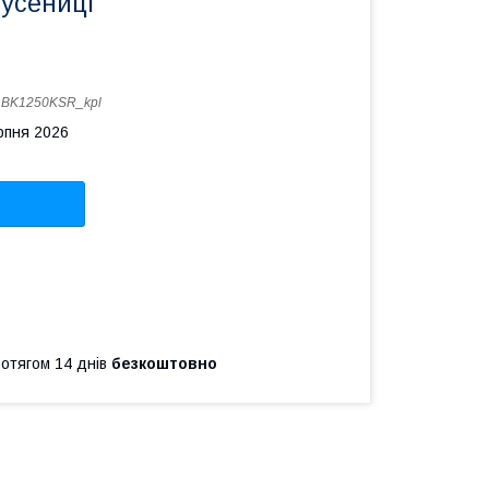
гусениці
:
BK1250KSR_kpl
рпня 2026
ротягом 14 днів
безкоштовно