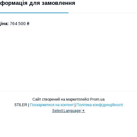
нформація для замовлення
іна:
764 500 ₴
Сайт створений на маркетплейсі
Prom.ua
STILER |
Поскаржитися на контент
|
Політика конфіденційності
Select Language
▼