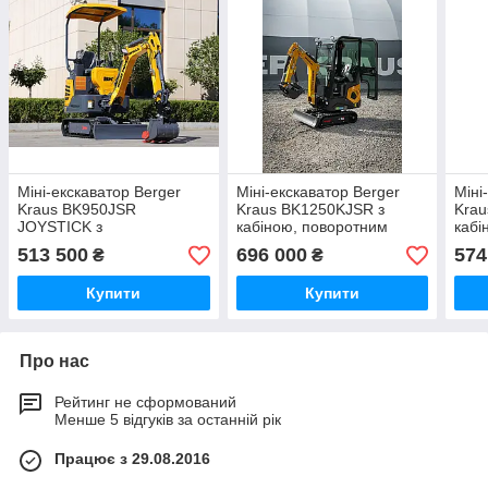
Міні-екскаватор Berger
Міні-екскаватор Berger
Міні
Kraus BK950JSR
Kraus BK1250KJSR з
Krau
JOYSTICK з
кабіною, поворотним
кабі
регульованими
рамою, регульованими
регу
513 500
696 000
574
₴
₴
гусеницями на торсіонній
гусеницями та ковшем
ков
рамі та ковшем 380 мм
380 мм
Купити
Купити
Про нас
Рейтинг не сформований
Менше 5 відгуків за останній рік
Працює з 29.08.2016