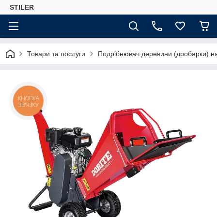
STILER
Товари та послуги
Подрібнювач деревини (дробарки) н
КНОПКА
ЗВ'ЯЗКУ