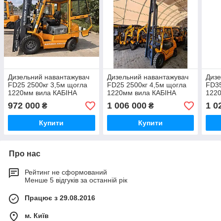
Дизельний навантажувач
Дизельний навантажувач
Дизе
FD25 2500кг 3,5м щогла
FD25 2500кг 4,5м щогла
FD35
1220мм вила КАБІНА
1220мм вила КАБІНА
122
972 000
1 006 000
1 0
₴
₴
Купити
Купити
Про нас
Рейтинг не сформований
Менше 5 відгуків за останній рік
Працює з 29.08.2016
м. Київ