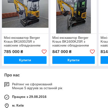
Міні-екскаватор Berger
Міні-екскаватор Berger
Міні
Kraus BK1600JSR з
Kraus BK1600KJSR з
Krau
навісним обладнанням
навісним обладнанням
наві
для двигуна KUBOTA
для двигуна KUBOTA
для
785 000
847 000
814
₴
₴
Купити
Купити
Про нас
Рейтинг не сформований
Менше 5 відгуків за останній рік
Працює з 29.08.2016
м. Київ