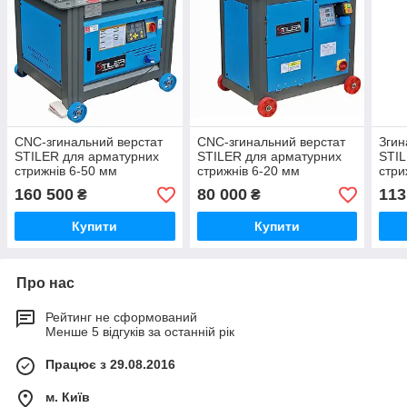
CNC-згинальний верстат
CNC-згинальний верстат
Згин
STILER для арматурних
STILER для арматурних
STIL
стрижнів 6-50 мм
стрижнів 6-20 мм
стри
пер
160 500
80 000
113
₴
₴
Купити
Купити
Про нас
Рейтинг не сформований
Менше 5 відгуків за останній рік
Працює з 29.08.2016
м. Київ