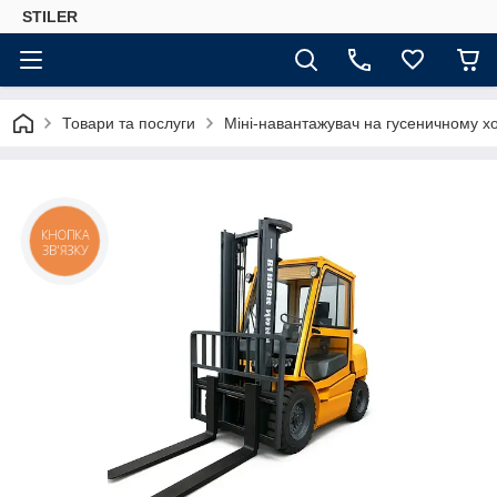
STILER
Товари та послуги
Міні-навантажувач на гусеничному х
КНОПКА
ЗВ'ЯЗКУ