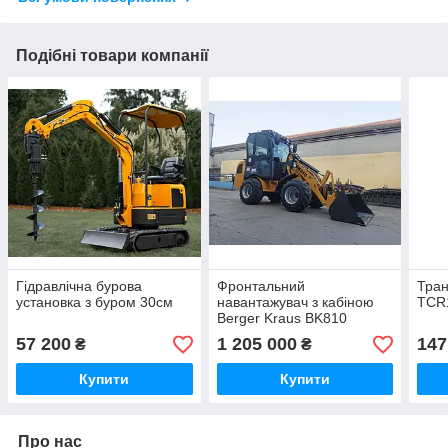
Подібні товари компанії
Гідравлічна бурова
Фронтальний
Тра
установка з буром 30см
навантажувач з кабіною
TCR1
Berger Kraus BK810
двигун Perkins Євро 5
57 200
1 205 000
147
₴
₴
Купити
Купити
Про нас