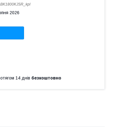
:
BK1800KJSR_kpl
рпня 2026
ротягом 14 днів
безкоштовно