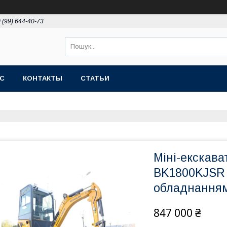
 (99) 644-40-73
АС
КОНТАКТЫ
СТАТЬИ
Міні-екскава
BK1800KJSR 
обладнанням
847 000 ₴