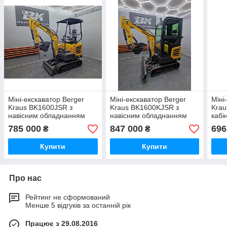
Міні-екскаватор Berger
Міні-екскаватор Berger
Міні
Kraus BK1600JSR з
Kraus BK1600KJSR з
Krau
навісним обладнанням
навісним обладнанням
кабі
для двигуна KUBOTA
для двигуна KUBOTA
рамо
785 000
847 000
696
₴
₴
гусе
380
Купити
Купити
Про нас
Рейтинг не сформований
Менше 5 відгуків за останній рік
Працює з 29.08.2016